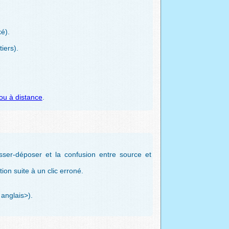
é).
iers).
 ou à distance
.
lisser-déposer et la confusion entre source et
ion suite à un clic erroné.
anglais>).