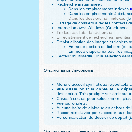
Recherche instantanée :
Dans les emplacements indexés
Dans les emplacements à distance
Dans les dossiers non indexés
(la
Partage de dossiers avec les contacts de 
Interaction avec Windows (Ouvrir avec..
Tri des résultats de recherche.
Enregistrement de recherches favorites.
Prévisualisation des images et fichiers a
En mode gestion de fichiers (en su
En mode diaporama pour les ima
Lecteur multimédia
: lit la sélection d
Spécificités de l'ergonomie
Menu d'accueil synthétique rappelable à
Vue duale pour la copie et le dépl
destination. Très pratique sur ordinateu
Cases à cocher pour sélectionner : plus i
Vue par onglets.
Aucune boîte de dialogue en dehors de la
Raccourcis clavier pour accéder aux dos
Personnalisation du dossier de départ (
D
Spécificités de la copie et du déplacement