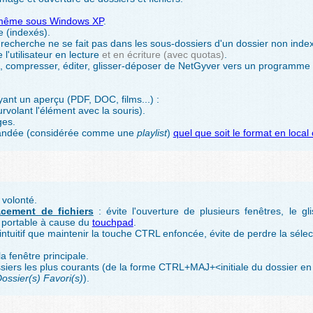
même sous Windows XP
.
 (indexés).
 recherche ne se fait pas dans les sous-dossiers d'un dossier non index
l'utilisateur en lecture
et en écriture (avec quotas)
.
., compresser, éditer, glisser-déposer de NetGyver vers un programme t
yant un aperçu (PDF, DOC, films...) :
rvolant l'élément avec la souris).
ges.
emandée (considérée comme une
playlist
)
quel que soit le format en local
 volonté.
acement de fichiers
: évite l'ouverture de plusieurs fenêtres, le g
r portable à cause du
touchpad
.
ntuitif que maintenir la touche CTRL enfoncée, évite de perdre la sélect
 fenêtre principale.
siers les plus courants (de la forme CTRL+MAJ+<initiale du dossier en 
ossier(s) Favori(s)
).